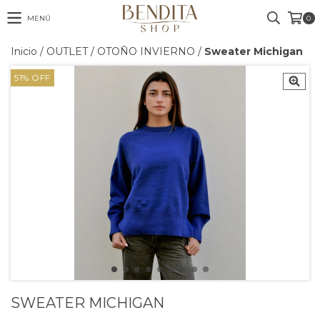
MENÚ
0
Inicio
/
OUTLET
/
OTOÑO INVIERNO
/
Sweater Michigan
51
%
OFF
SWEATER MICHIGAN