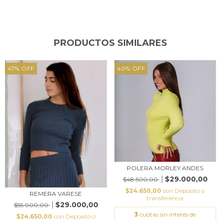
PRODUCTOS SIMILARES
47
%
OFF
40
%
OFF
POLERA MORLEY ANDES
$29.000,00
$48.500,00
$24.650,00
con
Deposito o
REMERA VARESE
transferencia
$29.000,00
$55.000,00
3
cuotas sin interés de
$24.650,00
con
Deposito o