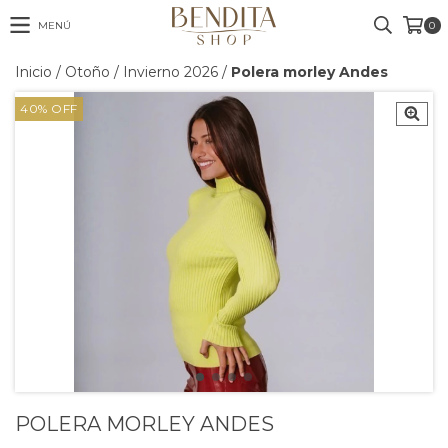
MENÚ
0
Inicio
/
Otoño / Invierno 2026
/
Polera morley Andes
40
%
OFF
POLERA MORLEY ANDES