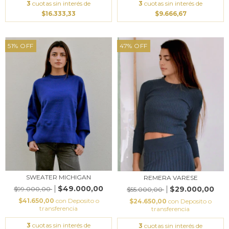
3
cuotas sin interés de
3
cuotas sin interés de
$16.333,33
$9.666,67
51
%
OFF
47
%
OFF
SWEATER MICHIGAN
REMERA VARESE
$49.000,00
$29.000,00
$99.000,00
$55.000,00
$41.650,00
con
Deposito o
$24.650,00
con
Deposito o
transferencia
transferencia
3
cuotas sin interés de
3
cuotas sin interés de