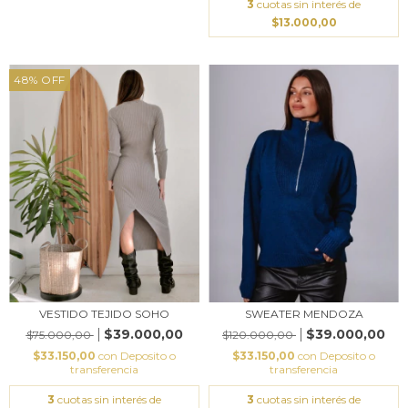
3
cuotas sin interés de
$13.000,00
48
%
OFF
SWEATER MENDOZA
VESTIDO TEJIDO SOHO
$39.000,00
$39.000,00
$120.000,00
$75.000,00
$33.150,00
con
Deposito o
$33.150,00
con
Deposito o
transferencia
transferencia
3
cuotas sin interés de
3
cuotas sin interés de