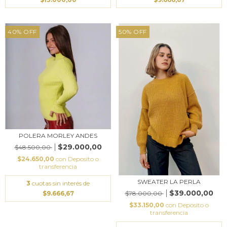
40
%
OFF
50
%
OFF
POLERA MORLEY ANDES
$29.000,00
$48.500,00
$24.650,00
con
Deposito o
transferencia
SWEATER LA PERLA
3
cuotas sin interés de
$39.000,00
$9.666,67
$78.000,00
$33.150,00
con
Deposito o
transferencia