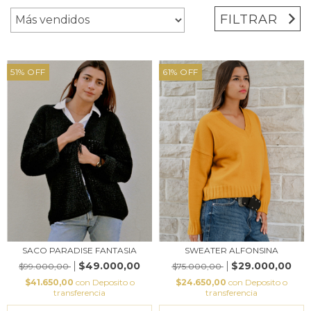
FILTRAR
51
%
OFF
61
%
OFF
SACO PARADISE FANTASIA
SWEATER ALFONSINA
$49.000,00
$29.000,00
$99.000,00
$75.000,00
$41.650,00
con
Deposito o
$24.650,00
con
Deposito o
transferencia
transferencia