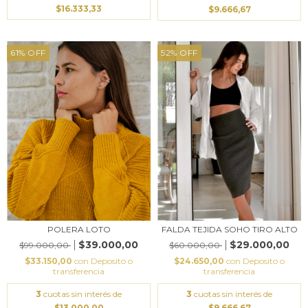
$16.333,33
$9.666,67
61
%
OFF
52
%
OFF
POLERA LOTO
FALDA TEJIDA SOHO TIRO ALTO
$39.000,00
$29.000,00
$99.000,00
$60.000,00
$33.150,00
con
Deposito o
$24.650,00
con
Deposito o
transferencia
transferencia
3
cuotas sin interés de
3
cuotas sin interés de
$13.000,00
$9.666,67