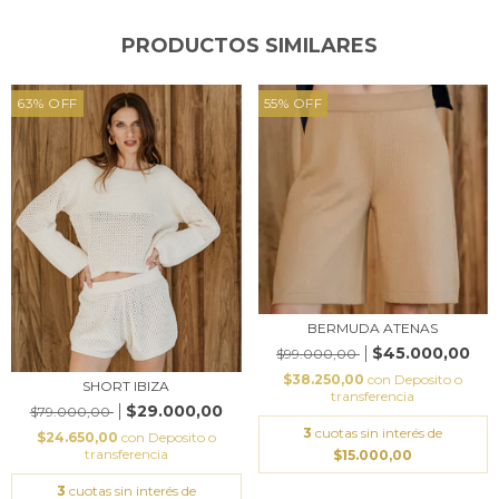
PRODUCTOS SIMILARES
63
%
OFF
55
%
OFF
BERMUDA ATENAS
$45.000,00
$99.000,00
$38.250,00
con
Deposito o
SHORT IBIZA
transferencia
$29.000,00
$79.000,00
3
cuotas sin interés de
$24.650,00
con
Deposito o
transferencia
$15.000,00
3
cuotas sin interés de