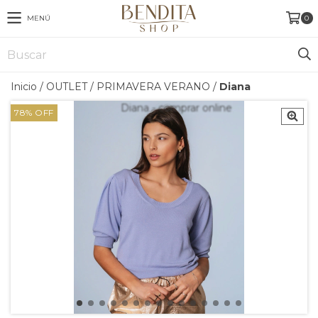
MENÚ
0
Inicio
/
OUTLET
/
PRIMAVERA VERANO
/
Diana
78
%
OFF