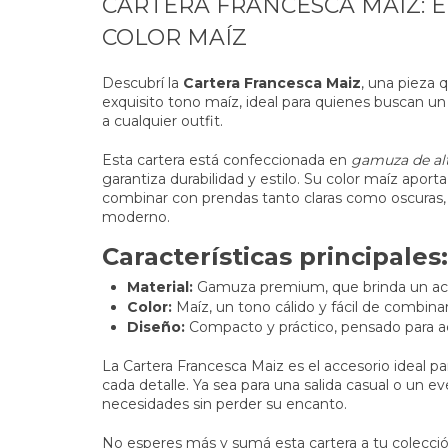
CARTERA FRANCESCA MAIZ: 
COLOR MAÍZ
Descubrí la
Cartera Francesca Maiz
, una pieza 
exquisito tono maíz, ideal para quienes buscan un 
a cualquier outfit.
Esta cartera está confeccionada en
gamuza de alt
garantiza durabilidad y estilo. Su color maíz aporta
combinar con prendas tanto claras como oscuras, r
moderno.
Características principales:
Material:
Gamuza premium, que brinda un aca
Color:
Maíz, un tono cálido y fácil de combinar
Diseño:
Compacto y práctico, pensado para a
La Cartera Francesca Maiz es el accesorio ideal par
cada detalle. Ya sea para una salida casual o un ev
necesidades sin perder su encanto.
No esperes más y sumá esta cartera a tu colecció