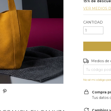
15% de descu
VER MEDIOS 
CANTIDAD
Entregas para e
Medios de 
No sé mi código pos
Compra p
Tus datos 
Cambios y