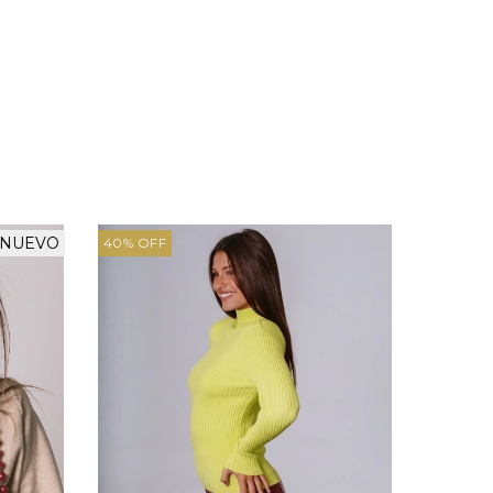
NUEVO
40
%
OFF