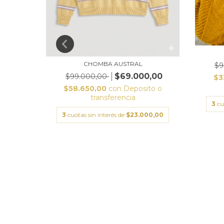
CHOMBA AUSTRAL
$9
$69.000,00
$99.000,00
$3
$58.650,00
con
Deposito o
transferencia
3
cu
3
cuotas sin interés de
$23.000,00
to o
0,00