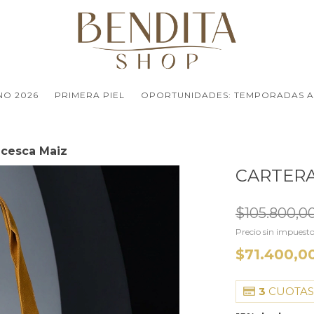
NO 2026
PRIMERA PIEL
OPORTUNIDADES: TEMPORADAS A
ncesca Maiz
CARTERA
$105.800,0
Precio sin impuest
$71.400,0
3
CUOTAS