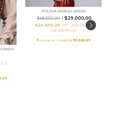
CAR
POLERA MORLEY ANDES
$8
$29.000,00
$48.500,00
$24.650,00
con
Deposito o
transferencia
3
cu
3
cuotas sin interés de
$9.666,67
CRUZADO
to o
0,00