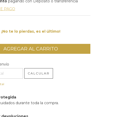
ento
pagando con Deposito o transferencia
DE PAGO
¡No te lo pierdas, es el último!
l CP:
CAMBIAR CP
envío
CALCULAR
tal
rotegida
cuidados durante toda la compra.
 devoluciones