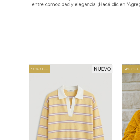
entre comodidad y elegancia. ¡Hacé clic en "Agrega
NUEVO
30
%
OFF
61
%
OFF